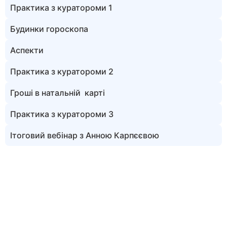
Практика з куратороми 1
Будинки гороскопа
Аспекти
Практика з куратороми 2
Грошi в натальнiй картi
Практика з куратороми 3
Ітоговий вебінар з Анною Карпєєвою