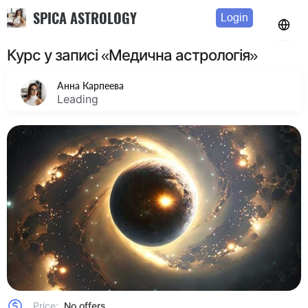
SPICA ASTROLOGY
Login
Курс у записі «Медична астрологiя»
Анна Карпеева
Leading
Price:
No offers