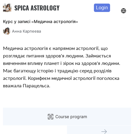
SPICA ASTROLOGY
Login
Курс у записі «Медична астрологiя»
Анна Карпеева
Медична астрологія є напрямом астрології, що 
розглядає питання здоров'я людини. Займається 
вивченням впливу планет і зірок на здоров'я людини. 
Має багатющу історію і традицію серед розділів 
астрології. Корифеєм медичної астрології поголоска 
вважала Парацельса. 
Course program