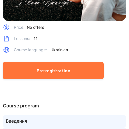
Price:
No offers
Lessons:
11
Course language:
Ukrainian
Pre-registration
Course program
Введення