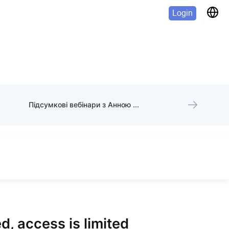
Login
Пiдсумковi вебiнари з Анною Карпєєвою
d, access is limited