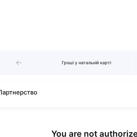
Грошi у натальнiй картi
Партнерство
You are not authorize