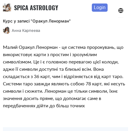
SPICA ASTROLOGY
Login
Курс у записі "Оракул Ленорман"
Анна Карпеева
Малий Оракул Ленорман - це система пророкувань, що 
використовує карти з простим і зрозумілим 
символізмом. Це і є головною перевагою цієї колоди, 
адже її символи доступні та близькі всім. Вона 
складається з 36 карт, чим і відрізняється від карт таро. 
Системи таро завжди являють собою 78 карт, які несуть 
символи і сюжети. Ленорман це тільки символи, їхнє 
значення досить пряме, що допомагає саме в 
передбаченнях дійти до більш точних