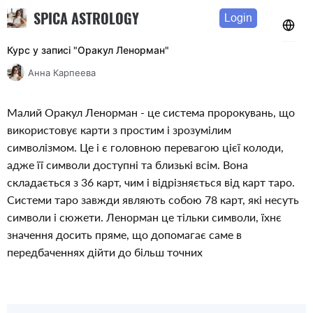
SPICA ASTROLOGY
Login
Курс у записі "Оракул Ленорман"
Анна Карпеева
Малий Оракул Ленорман - це система пророкувань, що 
використовує карти з простим і зрозумілим 
символізмом. Це і є головною перевагою цієї колоди, 
адже її символи доступні та близькі всім. Вона 
складається з 36 карт, чим і відрізняється від карт таро. 
Системи таро завжди являють собою 78 карт, які несуть 
символи і сюжети. Ленорман це тільки символи, їхнє 
значення досить пряме, що допомагає саме в 
передбаченнях дійти до більш точних