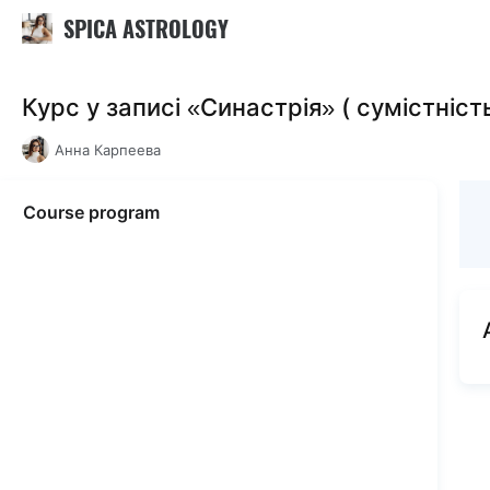
SPICA ASTROLOGY
Курс у записі «Синастрія» ( сумістніст
Анна Карпеева
Course program