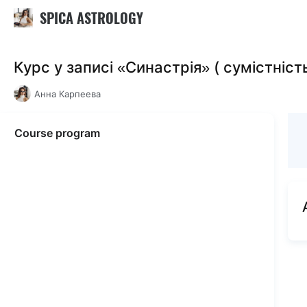
SPICA ASTROLOGY
Курс у записі «Синастрія» ( сумістніст
Анна Карпеева
Course program