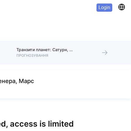
Login
Транзити планет: Сатурн, Юпітер
ПРОГНОЗУВАННЯ
енера, Марс
d, access is limited