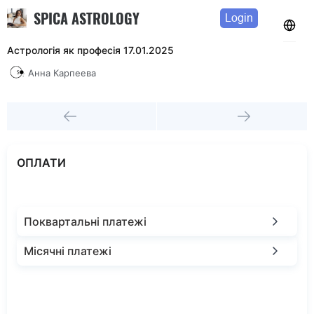
SPICA ASTROLOGY
Login
Астрологія як професія 17.01.2025
Анна Карпеева
ОПЛАТИ
Поквартальні платежі
Місячні платежі
II платіж: до 01.04.2025: 525 €
III платіж: до 15.06.2025: 525 €
IV платіж: до 10.04.2025: 175 €