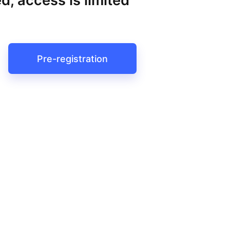
d, access is limited
Pre-registration