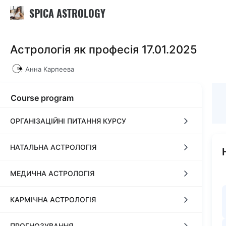
SPICA ASTROLOGY
Астрологія як професія 17.01.2025
Анна Карпеева
Course program
ОРГАНІЗАЦІЙНІ ПИТАННЯ КУРСУ
НАТАЛЬНА АСТРОЛОГІЯ
Загальна інформація про курс
МЕДИЧНА АСТРОЛОГІЯ
Комунікація
Знаки зодіаку, стихії, хрести.
КАРМІЧНА АСТРОЛОГІЯ
Оплата частинами
Планети та їх властивості.
Медична астрологія 1ч.
ПРОГНОЗУВАННЯ
Астропроцесори
Аспекти 1ч.
Медична астрологія 2ч.
Кармічна астрологія 1ч.