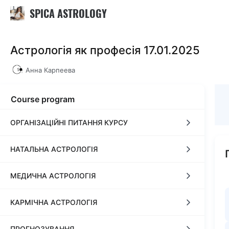
SPICA ASTROLOGY
Астрологія як професія 17.01.2025
Анна Карпеева
Course program
ОРГАНІЗАЦІЙНІ ПИТАННЯ КУРСУ
НАТАЛЬНА АСТРОЛОГІЯ
Загальна інформація про курс
МЕДИЧНА АСТРОЛОГІЯ
Комунікація
Знаки зодіаку, стихії, хрести.
КАРМІЧНА АСТРОЛОГІЯ
Оплата частинами
Планети та їх властивості.
Медична астрологія 1ч.
ПРОГНОЗУВАННЯ
Астропроцесори
Аспекти 1ч.
Медична астрологія 2ч.
Кармічна астрологія 1ч.