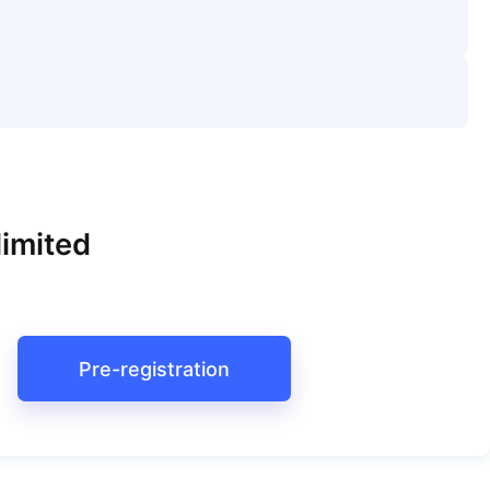
imited
Pre-registration