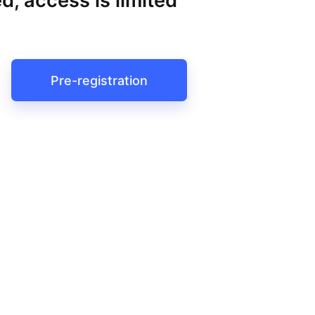
d, access is limited
Pre-registration