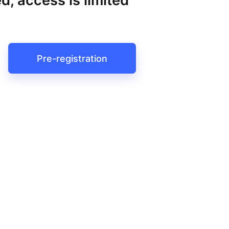
d, access is limited
Pre-registration