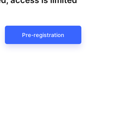
d, access is limited
Pre-registration